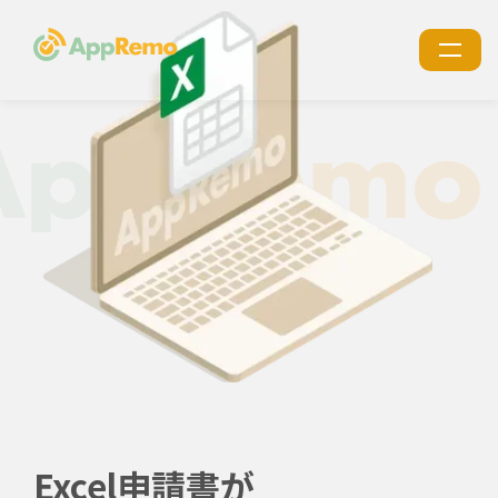
特長
機能
利用シーン
導入事例
導入・サポート
価格
ブログ
お役立ち資料
Excel申請書が