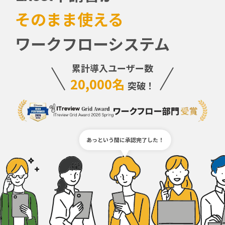
お知らせ
そのまま使える
セミナー
ワークフローシステム
パートナー募集
累計導入ユーザー数
製品紹介デモ
20,000名
突破！
あっという間に承認完了した！