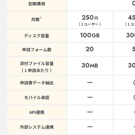
初期費用
250
4
円
※
月額
［ 1 ユーザー ］
［ 1 
100
30
GB
ディスク容量
20
申請フォーム数
添付ファイル容量
30
3
MB
（ 1 申請あたり ）
ー
申請書データ抽出
ー
モバイル承認
ー
API連携
ー
外部システム連携