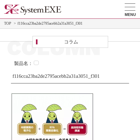
MENU
TOP
f116cca23ba2de2795acebb2a31a3051_f301
COLUMN
コラム
製品名：
f116cca23ba2de2795acebb2a31a3051_f301