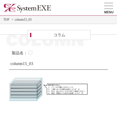
MENU
TOP
column15_03
COLUMN
コラム
製品名：
column15_03